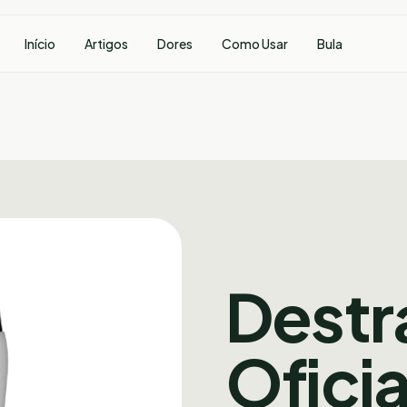
Início
Artigos
Dores
Como Usar
Bula
Destr
Oficia