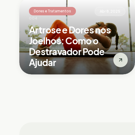
Dores e Tratamentos
Abr 8, 2025
004
Artrose e Dores nos
Joelhos: Como o
Destravador Pode
Ajudar