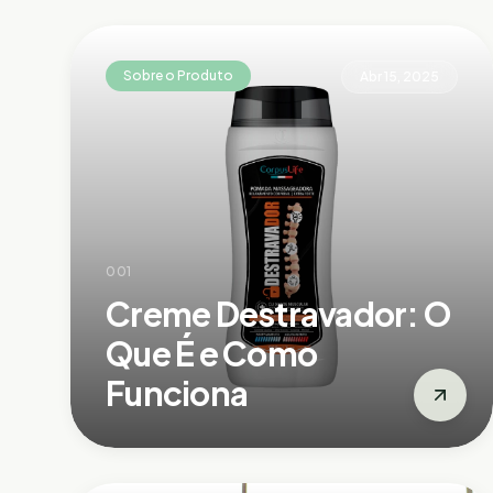
Sobre o Produto
Abr 15, 2025
001
Creme Destravador: O
Que É e Como
Funciona